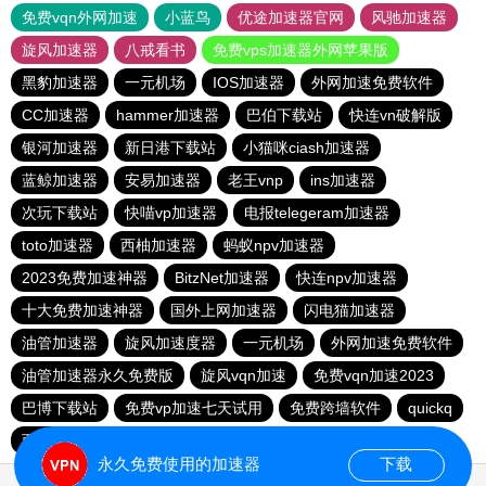
免费vqn外网加速
小蓝鸟
优途加速器官网
风驰加速器
旋风加速器
八戒看书
免费vps加速器外网苹果版
黑豹加速器
一元机场
IOS加速器
外网加速免费软件
CC加速器
hammer加速器
巴伯下载站
快连vn破解版
银河加速器
新日港下载站
小猫咪ciash加速器
蓝鲸加速器
安易加速器
老王vnp
ins加速器
次玩下载站
快喵vp加速器
电报telegeram加速器
toto加速器
西柚加速器
蚂蚁npv加速器
2023免费加速神器
BitzNet加速器
快连npv加速器
十大免费加速神器
国外上网加速器
闪电猫加速器
油管加速器
旋风加速度器
一元机场
外网加速免费软件
油管加速器永久免费版
旋风vqn加速
免费vqn加速2023
巴博下载站
免费vp加速七天试用
免费跨墙软件
quickq
西柚加速器
胜春下载站
永久免费使用的加速器
下载