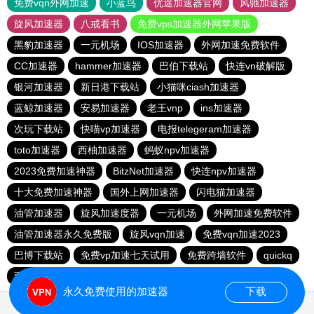
免费vqn外网加速
小蓝鸟
优途加速器官网
风驰加速器
旋风加速器
八戒看书
免费vps加速器外网苹果版
黑豹加速器
一元机场
IOS加速器
外网加速免费软件
CC加速器
hammer加速器
巴伯下载站
快连vn破解版
银河加速器
新日港下载站
小猫咪ciash加速器
蓝鲸加速器
安易加速器
老王vnp
ins加速器
次玩下载站
快喵vp加速器
电报telegeram加速器
toto加速器
西柚加速器
蚂蚁npv加速器
2023免费加速神器
BitzNet加速器
快连npv加速器
十大免费加速神器
国外上网加速器
闪电猫加速器
油管加速器
旋风加速度器
一元机场
外网加速免费软件
油管加速器永久免费版
旋风vqn加速
免费vqn加速2023
巴博下载站
免费vp加速七天试用
免费跨墙软件
quickq
西柚加速器
胜春下载站
永久免费使用的加速器
下载