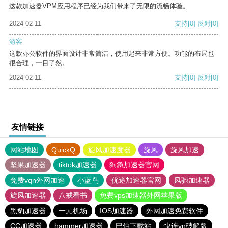
这款加速器VPM应用程序已经为我们带来了无限的流畅体验。
2024-02-11
支持
[0]
反对
[0]
游客
这款办公软件的界面设计非常简洁，使用起来非常方便。功能的布局也
很合理，一目了然。
2024-02-11
支持
[0]
反对
[0]
友情链接
网站地图
QuickQ
旋风加速度器
旋风
旋风加速
坚果加速器
tiktok加速器
狗急加速器官网
免费vqn外网加速
小蓝鸟
优途加速器官网
风驰加速器
旋风加速器
八戒看书
免费vps加速器外网苹果版
黑豹加速器
一元机场
IOS加速器
外网加速免费软件
CC加速器
hammer加速器
巴伯下载站
快连vn破解版