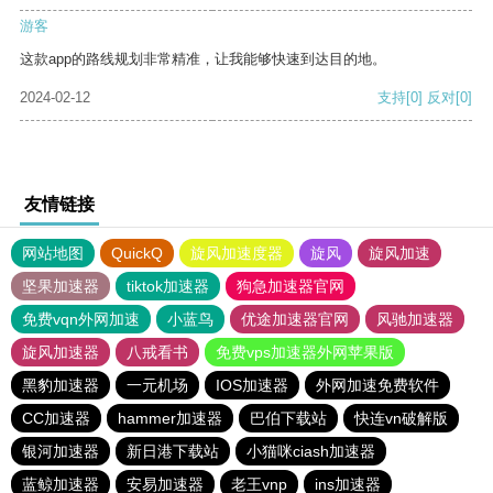
游客
这款app的路线规划非常精准，让我能够快速到达目的地。
2024-02-12
支持
[0]
反对
[0]
友情链接
网站地图
QuickQ
旋风加速度器
旋风
旋风加速
坚果加速器
tiktok加速器
狗急加速器官网
免费vqn外网加速
小蓝鸟
优途加速器官网
风驰加速器
旋风加速器
八戒看书
免费vps加速器外网苹果版
黑豹加速器
一元机场
IOS加速器
外网加速免费软件
CC加速器
hammer加速器
巴伯下载站
快连vn破解版
银河加速器
新日港下载站
小猫咪ciash加速器
蓝鲸加速器
安易加速器
老王vnp
ins加速器