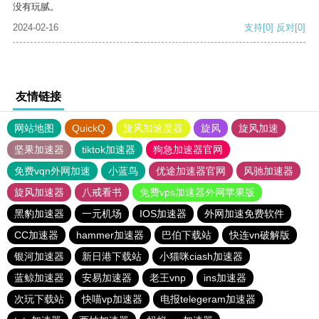
没有玩腻。
2024-02-16
支持
[0]
反对
[0]
友情链接
网站地图
QuickQ
旋风加速度器
旋风
旋风加速
坚果加速器
tiktok加速器
狗急加速器官网
免费vqn外网加速
小蓝鸟
优途加速器官网
风驰加速器
旋风加速器
八戒看书
免费vps加速器外网苹果版
黑豹加速器
一元机场
IOS加速器
外网加速免费软件
CC加速器
hammer加速器
巴伯下载站
快连vn破解版
银河加速器
新日港下载站
小猫咪ciash加速器
蓝鲸加速器
安易加速器
老王vnp
ins加速器
次玩下载站
快喵vp加速器
电报telegeram加速器