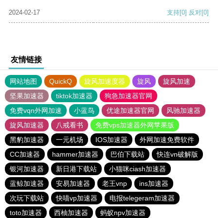
2024-02-17
支持
[0]
反对
[0]
友情链接
网站地图
QuickQ
旋风加速度器
旋风
旋风加速
坚果加速器
tiktok加速器
狗急加速器官网
免费vqn外网加速
小蓝鸟
优途加速器官网
风驰加速器
旋风加速器
八戒看书
免费vps加速器外网苹果版
黑豹加速器
一元机场
IOS加速器
外网加速免费软件
CC加速器
hammer加速器
巴伯下载站
快连vn破解版
银河加速器
新日港下载站
小猫咪ciash加速器
蓝鲸加速器
安易加速器
老王vnp
ins加速器
次玩下载站
快喵vp加速器
电报telegeram加速器
toto加速器
西柚加速器
蚂蚁npv加速器