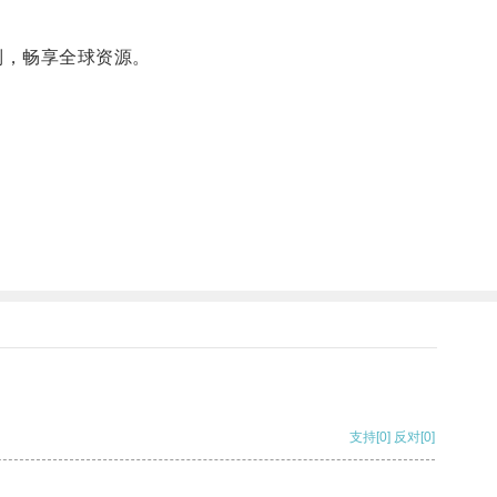
制，畅享全球资源。
支持
[0]
反对
[0]