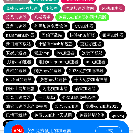
免费vqn外网加速
小蓝鸟
优途加速器官网
风驰加速器
旋风加速器
八戒看书
免费vps加速器外网苹果版
黑豹加速器
外网加速免费软件
CC加速器
hammer加速器
巴伯下载站
快连vn破解版
银河加速器
新日港下载站
小猫咪ciash加速器
蓝鲸加速器
安易加速器
老王vnp
ins加速器
次玩下载站
快喵vp加速器
电报telegeram加速器
toto加速器
西柚加速器
蚂蚁npv加速器
2023免费加速神器
BitzNet加速器
快连npv加速器
十大免费加速神器
国外上网加速器
闪电猫加速器
油管加速器
旋风加速度器
一元机场
外网加速免费软件
油管加速器永久免费版
旋风vqn加速
免费vqn加速2023
巴博下载站
免费vp加速七天试用
免费跨墙软件
quickq
西柚加速器
胜春下载站
永久免费使用的加速器
下载