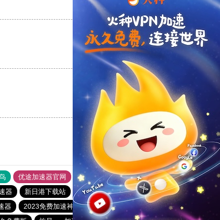
支持
[0]
反对
[0]
支持
[0]
反对
[0]
支持
[0]
反对
[0]
鸟
优途加速器官网
风驰加速器
旋风加速器
八戒看书
速器
新日港下载站
小猫咪ciash加速器
蓝鲸加速器
速器
2023免费加速神器
BitzNet加速器
快连npv加速器