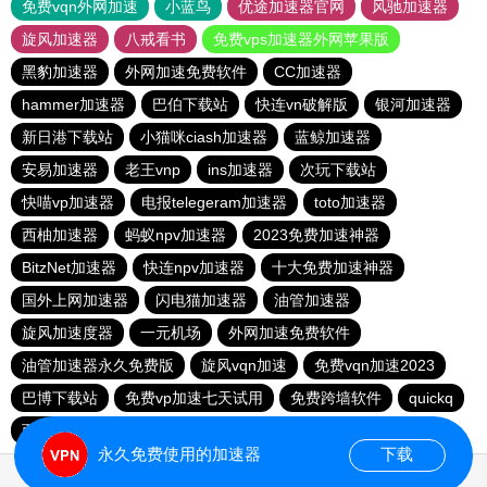
免费vqn外网加速
小蓝鸟
优途加速器官网
风驰加速器
旋风加速器
八戒看书
免费vps加速器外网苹果版
黑豹加速器
外网加速免费软件
CC加速器
hammer加速器
巴伯下载站
快连vn破解版
银河加速器
新日港下载站
小猫咪ciash加速器
蓝鲸加速器
安易加速器
老王vnp
ins加速器
次玩下载站
快喵vp加速器
电报telegeram加速器
toto加速器
西柚加速器
蚂蚁npv加速器
2023免费加速神器
BitzNet加速器
快连npv加速器
十大免费加速神器
国外上网加速器
闪电猫加速器
油管加速器
旋风加速度器
一元机场
外网加速免费软件
油管加速器永久免费版
旋风vqn加速
免费vqn加速2023
巴博下载站
免费vp加速七天试用
免费跨墙软件
quickq
西柚加速器
胜春下载站
永久免费使用的加速器
下载