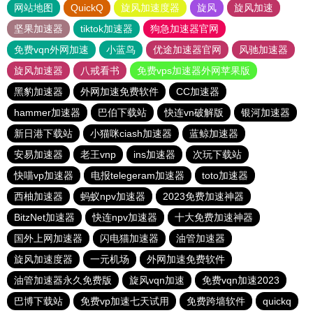
网站地图
QuickQ
旋风加速度器
旋风
旋风加速
坚果加速器
tiktok加速器
狗急加速器官网
免费vqn外网加速
小蓝鸟
优途加速器官网
风驰加速器
旋风加速器
八戒看书
免费vps加速器外网苹果版
黑豹加速器
外网加速免费软件
CC加速器
hammer加速器
巴伯下载站
快连vn破解版
银河加速器
新日港下载站
小猫咪ciash加速器
蓝鲸加速器
安易加速器
老王vnp
ins加速器
次玩下载站
快喵vp加速器
电报telegeram加速器
toto加速器
西柚加速器
蚂蚁npv加速器
2023免费加速神器
BitzNet加速器
快连npv加速器
十大免费加速神器
国外上网加速器
闪电猫加速器
油管加速器
旋风加速度器
一元机场
外网加速免费软件
油管加速器永久免费版
旋风vqn加速
免费vqn加速2023
巴博下载站
免费vp加速七天试用
免费跨墙软件
quickq