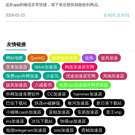
这款app的物流非常快捷，我下单后很快就能收到商品。
2024-02-23
支持
[0]
反对
[0]
友情链接
网站地图
QuickQ
旋风加速度器
旋风
旋风加速
坚果加速器
tiktok加速器
狗急加速器官网
免费vqn外网加速
小蓝鸟
优途加速器官网
风驰加速器
旋风加速器
八戒看书
免费vps加速器外网苹果版
外网加速免费软件
CC加速器
hammer加速器
巴伯下载站
快连vn破解版
银河加速器
新日港下载站
小猫咪ciash加速器
蓝鲸加速器
安易加速器
老王vnp
ins加速器
次玩下载站
快喵vp加速器
电报telegeram加速器
toto加速器
西柚加速器