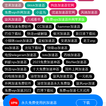
坚果加速器
tiktok加速器
狗急加速器官网
免费vqn外网加速
小蓝鸟
优途加速器官网
风驰加速器
旋风加速器
八戒看书
免费vps加速器外网苹果版
外网加速免费软件
CC加速器
hammer加速器
巴伯下载站
快连vn破解版
银河加速器
新日港下载站
小猫咪ciash加速器
蓝鲸加速器
安易加速器
老王vnp
ins加速器
次玩下载站
快喵vp加速器
电报telegeram加速器
toto加速器
西柚加速器
蚂蚁npv加速器
2023免费加速神器
BitzNet加速器
快连npv加速器
十大免费加速神器
国外上网加速器
闪电猫加速器
油管加速器
旋风加速度器
一元机场
外网加速免费软件
油管加速器永久免费版
旋风vqn加速
免费vqn加速2023
巴博下载站
免费vp加速七天试用
免费跨墙软件
quickq
西柚加速器
胜春下载站
永久免费使用的加速器
下载