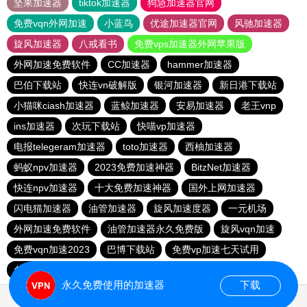
坚果加速器
tiktok加速器
狗急加速器官网
免费vqn外网加速
小蓝鸟
优途加速器官网
风驰加速器
旋风加速器
八戒看书
免费vps加速器外网苹果版
外网加速免费软件
CC加速器
hammer加速器
巴伯下载站
快连vn破解版
银河加速器
新日港下载站
小猫咪ciash加速器
蓝鲸加速器
安易加速器
老王vnp
ins加速器
次玩下载站
快喵vp加速器
电报telegeram加速器
toto加速器
西柚加速器
蚂蚁npv加速器
2023免费加速神器
BitzNet加速器
快连npv加速器
十大免费加速神器
国外上网加速器
闪电猫加速器
油管加速器
旋风加速度器
一元机场
外网加速免费软件
油管加速器永久免费版
旋风vqn加速
免费vqn加速2023
巴博下载站
免费vp加速七天试用
免费跨墙软件
quickq
西柚加速器
胜春下载站
永久免费使用的加速器
下载