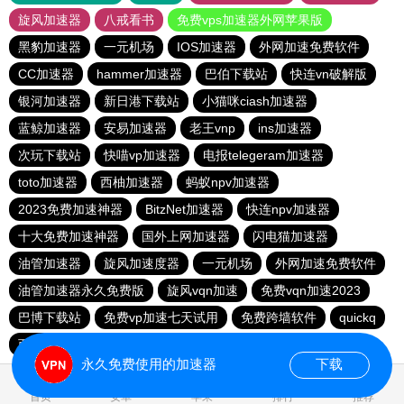
旋风加速器
八戒看书
免费vps加速器外网苹果版
黑豹加速器
一元机场
IOS加速器
外网加速免费软件
CC加速器
hammer加速器
巴伯下载站
快连vn破解版
银河加速器
新日港下载站
小猫咪ciash加速器
蓝鲸加速器
安易加速器
老王vnp
ins加速器
次玩下载站
快喵vp加速器
电报telegeram加速器
toto加速器
西柚加速器
蚂蚁npv加速器
2023免费加速神器
BitzNet加速器
快连npv加速器
十大免费加速神器
国外上网加速器
闪电猫加速器
油管加速器
旋风加速度器
一元机场
外网加速免费软件
油管加速器永久免费版
旋风vqn加速
免费vqn加速2023
巴博下载站
免费vp加速七天试用
免费跨墙软件
quickq
西柚加速器
胜春下载站
永久免费使用的加速器
下载
0.578052s
首页
安卓
苹果
排行
推荐