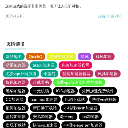
这款游戏的音乐非常优美，听了让人心旷神怡。
2023-12-16
支持
[0]
反对
[0]
友情链接
网站地图
QuickQ
旋风加速度器
旋风
旋风加速
坚果加速器
tiktok加速器
狗急加速器官网
免费vqn外网加速
小蓝鸟
优途加速器官网
风驰加速器
旋风加速器
八戒看书
免费vps加速器外网苹果版
黑豹加速器
一元机场
IOS加速器
外网加速免费软件
CC加速器
hammer加速器
巴伯下载站
快连vn破解版
银河加速器
新日港下载站
小猫咪ciash加速器
蓝鲸加速器
安易加速器
老王vnp
ins加速器
次玩下载站
快喵vp加速器
电报telegeram加速器