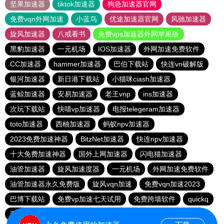
坚果加速器
tiktok加速器
狗急加速器官网
免费vqn外网加速
小蓝鸟
优途加速器官网
风驰加速器
旋风加速器
八戒看书
免费vps加速器外网苹果版
黑豹加速器
一元机场
IOS加速器
外网加速免费软件
CC加速器
hammer加速器
巴伯下载站
快连vn破解版
银河加速器
新日港下载站
小猫咪ciash加速器
蓝鲸加速器
安易加速器
老王vnp
ins加速器
次玩下载站
快喵vp加速器
电报telegeram加速器
toto加速器
西柚加速器
蚂蚁npv加速器
2023免费加速神器
BitzNet加速器
快连npv加速器
十大免费加速神器
国外上网加速器
闪电猫加速器
油管加速器
旋风加速度器
一元机场
外网加速免费软件
油管加速器永久免费版
旋风vqn加速
免费vqn加速2023
巴博下载站
免费vp加速七天试用
免费跨墙软件
quickq
西柚加速器
胜春下载站