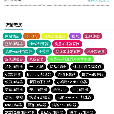
2024-02-16
支持
[0]
反对
[0]
友情链接
网站地图
QuickQ
旋风加速度器
旋风
旋风加速
坚果加速器
tiktok加速器
狗急加速器官网
免费vqn外网加速
小蓝鸟
优途加速器官网
风驰加速器
旋风加速器
八戒看书
免费vps加速器外网苹果版
黑豹加速器
一元机场
IOS加速器
外网加速免费软件
CC加速器
hammer加速器
巴伯下载站
快连vn破解版
银河加速器
新日港下载站
小猫咪ciash加速器
蓝鲸加速器
安易加速器
老王vnp
ins加速器
次玩下载站
快喵vp加速器
电报telegeram加速器
toto加速器
西柚加速器
蚂蚁npv加速器
2023免费加速神器
BitzNet加速器
快连npv加速器