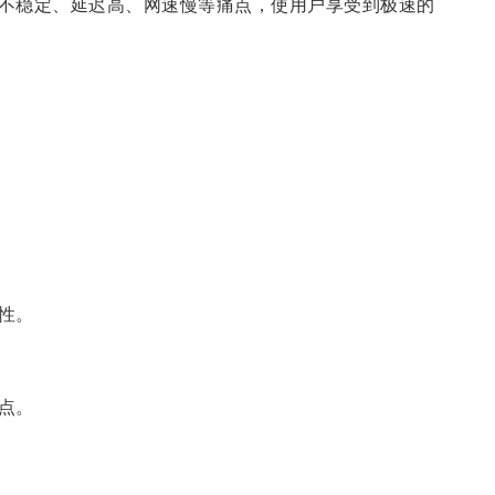
不稳定、延迟高、网速慢等痛点，使用户享受到极速的
性。
点。