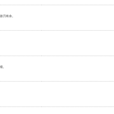
中游刃有余。
绩。