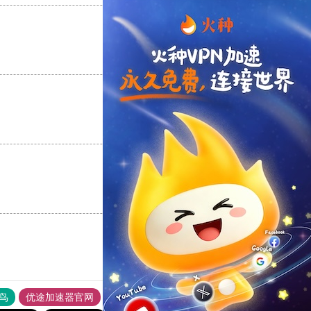
支持
[0]
反对
[0]
支持
[0]
反对
[0]
支持
[0]
反对
[0]
鸟
优途加速器官网
风驰加速器
旋风加速器
八戒看书