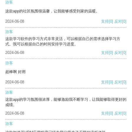
游客
这款app的社区氛围很温馨，让我能够感受到家的温暖。
2024-06-08
支持
[0]
反对
[0]
游客
这款学习软件的学习方式非常灵活，可以根据自己的需求选择学习方
式。我可以根据自己的时间安排学习进度。
2024-06-08
支持
[0]
反对
[0]
游客
超棒啊 好用
2024-06-08
支持
[0]
反对
[0]
游客
这款app的学习氛围很浓厚，能够激励我不断学习，让我能够取得更好的
成绩。
2024-06-08
支持
[0]
反对
[0]
游客