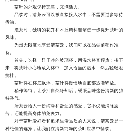
茶叶的外观保持完整，充满活力。
品饮时，清茶云可以被直接投入水中，不需要过多等待
煮沸。
泡茶时，独特的花卉和木质调料能够进一步提升茶叶的
风味。
为最大限度地享受清茶云，我们可以在品尝前稍作准
备。
首先，选择一只干净的玻璃杯，用温水将其预热；接下
来，将茶叶小心地放入杯中，加入恰当的温水，然后轻轻地
搅拌。
茶叶将在杯底飘浮，茶汁将慢慢地自底部逐渐释放。
稍作等待，让茶汁自然冷却后，缓缓品味这份清新的独
特香气。
清茶云给人一份纯净和舒适的感受，它不仅能消除疲
劳，还能提高身体的免疫力。
对于茶叶爱好者和追求生活品质的人来说，清茶云是一
种绝佳的选择，让我们在清新纯净的茶叶世界中畅饮。