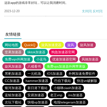
这款app的游戏非常好玩，可以让我消磨时间。
2023-12-20
支持
[0]
反对
[0]
友情链接
网站地图
QuickQ
旋风加速度器
旋风
旋风加速
坚果加速器
tiktok加速器
狗急加速器官网
免费vqn外网加速
小蓝鸟
优途加速器官网
风驰加速器
旋风加速器
八戒看书
免费vps加速器外网苹果版
黑豹加速器
一元机场
IOS加速器
外网加速免费软件
CC加速器
hammer加速器
巴伯下载站
快连vn破解版
银河加速器
新日港下载站
小猫咪ciash加速器
蓝鲸加速器
安易加速器
老王vnp
ins加速器
次玩下载站
快喵vp加速器
电报telegeram加速器