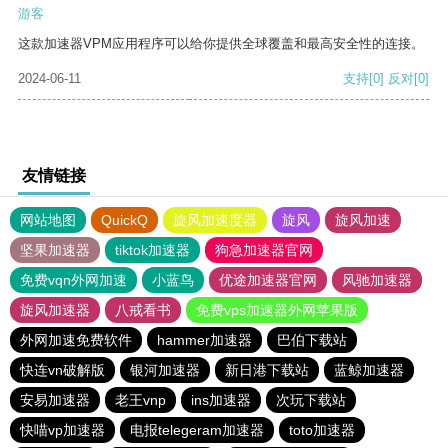
游客
这款加速器VPM应用程序可以给你提供全球覆盖和最高安全性的连接。
2024-06-11
支持
[0]
反对
[0]
友情链接
网站地图
QuickQ
旋风加速度器
旋风
旋风加速
坚果加速器
tiktok加速器
狗急加速器官网
免费vqn外网加速
小蓝鸟
优途加速器官网
风驰加速器
旋风加速器
八戒看书
免费vps加速器外网苹果版
外网加速免费软件
hammer加速器
巴伯下载站
快连vn破解版
银河加速器
新日港下载站
蓝鲸加速器
安易加速器
老王vnp
ins加速器
次玩下载站
快喵vp加速器
电报telegeram加速器
toto加速器