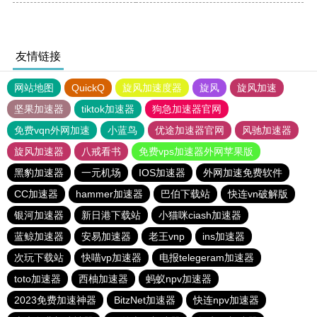
友情链接
网站地图
QuickQ
旋风加速度器
旋风
旋风加速
坚果加速器
tiktok加速器
狗急加速器官网
免费vqn外网加速
小蓝鸟
优途加速器官网
风驰加速器
旋风加速器
八戒看书
免费vps加速器外网苹果版
黑豹加速器
一元机场
IOS加速器
外网加速免费软件
CC加速器
hammer加速器
巴伯下载站
快连vn破解版
银河加速器
新日港下载站
小猫咪ciash加速器
蓝鲸加速器
安易加速器
老王vnp
ins加速器
次玩下载站
快喵vp加速器
电报telegeram加速器
toto加速器
西柚加速器
蚂蚁npv加速器
2023免费加速神器
BitzNet加速器
快连npv加速器