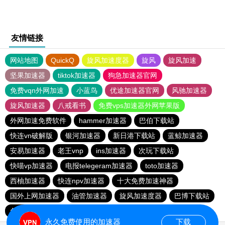
友情链接
网站地图
QuickQ
旋风加速度器
旋风
旋风加速
坚果加速器
tiktok加速器
狗急加速器官网
免费vqn外网加速
小蓝鸟
优途加速器官网
风驰加速器
旋风加速器
八戒看书
免费vps加速器外网苹果版
外网加速免费软件
hammer加速器
巴伯下载站
快连vn破解版
银河加速器
新日港下载站
蓝鲸加速器
安易加速器
老王vnp
ins加速器
次玩下载站
快喵vp加速器
电报telegeram加速器
toto加速器
西柚加速器
快连npv加速器
十大免费加速神器
国外上网加速器
油管加速器
旋风加速度器
巴博下载站
免费跨墙软件
quickq
胜春下载站
永久免费使用的加速器
下载