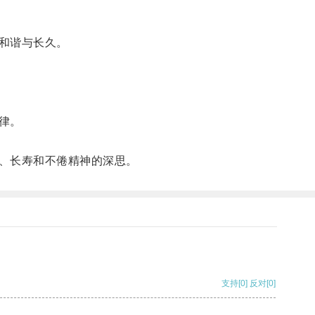
和谐与长久。
律。
、长寿和不倦精神的深思。
支持
[0]
反对
[0]