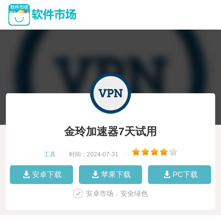
金玲加速器7天试用
工具
|
时间：2024-07-31
|
安卓下载
苹果下载
PC下载
安卓市场，安全绿色