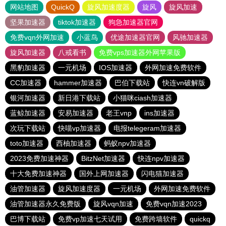
网站地图
QuickQ
旋风加速度器
旋风
旋风加速
坚果加速器
tiktok加速器
狗急加速器官网
免费vqn外网加速
小蓝鸟
优途加速器官网
风驰加速器
旋风加速器
八戒看书
免费vps加速器外网苹果版
黑豹加速器
一元机场
IOS加速器
外网加速免费软件
CC加速器
hammer加速器
巴伯下载站
快连vn破解版
银河加速器
新日港下载站
小猫咪ciash加速器
蓝鲸加速器
安易加速器
老王vnp
ins加速器
次玩下载站
快喵vp加速器
电报telegeram加速器
toto加速器
西柚加速器
蚂蚁npv加速器
2023免费加速神器
BitzNet加速器
快连npv加速器
十大免费加速神器
国外上网加速器
闪电猫加速器
油管加速器
旋风加速度器
一元机场
外网加速免费软件
油管加速器永久免费版
旋风vqn加速
免费vqn加速2023
巴博下载站
免费vp加速七天试用
免费跨墙软件
quickq