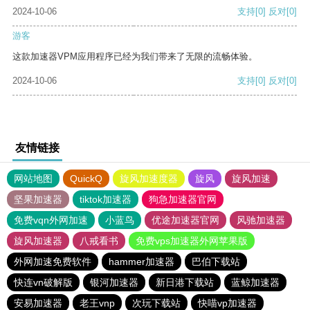
2024-10-06
支持
[0]
反对
[0]
游客
这款加速器VPM应用程序已经为我们带来了无限的流畅体验。
2024-10-06
支持
[0]
反对
[0]
友情链接
网站地图
QuickQ
旋风加速度器
旋风
旋风加速
坚果加速器
tiktok加速器
狗急加速器官网
免费vqn外网加速
小蓝鸟
优途加速器官网
风驰加速器
旋风加速器
八戒看书
免费vps加速器外网苹果版
外网加速免费软件
hammer加速器
巴伯下载站
快连vn破解版
银河加速器
新日港下载站
蓝鲸加速器
安易加速器
老王vnp
次玩下载站
快喵vp加速器