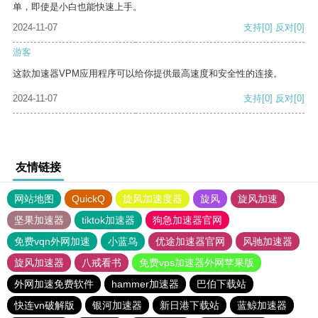
单，即使是小白也能快速上手。
2024-11-07
支持
[0]
反对
[0]
游客
这款加速器VPM应用程序可以给你提供最高速度和安全性的连接。
2024-11-07
支持
[0]
反对
[0]
友情链接
网站地图
QuickQ
旋风加速度器
旋风
旋风加速
坚果加速器
tiktok加速器
狗急加速器官网
免费vqn外网加速
小蓝鸟
优途加速器官网
风驰加速器
旋风加速器
八戒看书
免费vps加速器外网苹果版
外网加速免费软件
hammer加速器
巴伯下载站
快连vn破解版
银河加速器
新日港下载站
蓝鲸加速器