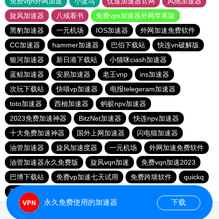
免费vqn外网加速
小蓝鸟
优途加速器官网
风驰加速器
旋风加速器
八戒看书
免费vps加速器外网苹果版
黑豹加速器
一元机场
IOS加速器
外网加速免费软件
CC加速器
hammer加速器
巴伯下载站
快连vn破解版
银河加速器
新日港下载站
小猫咪ciash加速器
蓝鲸加速器
安易加速器
老王vnp
ins加速器
次玩下载站
快喵vp加速器
电报telegeram加速器
toto加速器
西柚加速器
蚂蚁npv加速器
2023免费加速神器
BitzNet加速器
快连npv加速器
十大免费加速神器
国外上网加速器
闪电猫加速器
油管加速器
旋风加速度器
一元机场
外网加速免费软件
油管加速器永久免费版
旋风vqn加速
免费vqn加速2023
巴博下载站
免费vp加速七天试用
免费跨墙软件
quickq
西柚加速器
胜春下载站
永久免费使用的加速器
下载