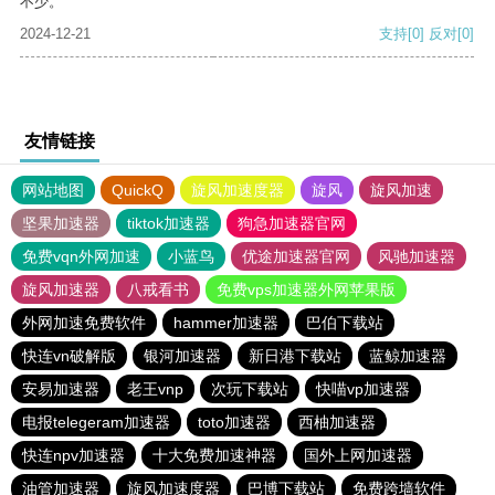
不少。
2024-12-21
支持
[0]
反对
[0]
友情链接
网站地图
QuickQ
旋风加速度器
旋风
旋风加速
坚果加速器
tiktok加速器
狗急加速器官网
免费vqn外网加速
小蓝鸟
优途加速器官网
风驰加速器
旋风加速器
八戒看书
免费vps加速器外网苹果版
外网加速免费软件
hammer加速器
巴伯下载站
快连vn破解版
银河加速器
新日港下载站
蓝鲸加速器
安易加速器
老王vnp
次玩下载站
快喵vp加速器
电报telegeram加速器
toto加速器
西柚加速器
快连npv加速器
十大免费加速神器
国外上网加速器
油管加速器
旋风加速度器
巴博下载站
免费跨墙软件