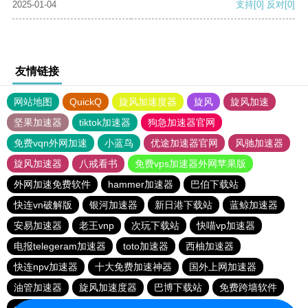
2025-01-04
支持
[0]
反对
[0]
友情链接
网站地图
QuickQ
旋风加速度器
旋风
旋风加速
坚果加速器
tiktok加速器
狗急加速器官网
免费vqn外网加速
小蓝鸟
优途加速器官网
风驰加速器
旋风加速器
八戒看书
免费vps加速器外网苹果版
外网加速免费软件
hammer加速器
巴伯下载站
快连vn破解版
银河加速器
新日港下载站
蓝鲸加速器
安易加速器
老王vnp
次玩下载站
快喵vp加速器
电报telegeram加速器
toto加速器
西柚加速器
快连npv加速器
十大免费加速神器
国外上网加速器
油管加速器
旋风加速度器
巴博下载站
免费跨墙软件