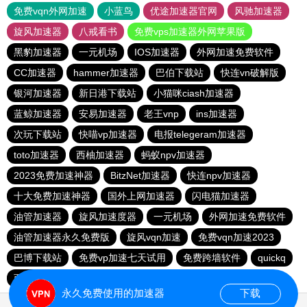
免费vqn外网加速
小蓝鸟
优途加速器官网
风驰加速器
旋风加速器
八戒看书
免费vps加速器外网苹果版
黑豹加速器
一元机场
IOS加速器
外网加速免费软件
CC加速器
hammer加速器
巴伯下载站
快连vn破解版
银河加速器
新日港下载站
小猫咪ciash加速器
蓝鲸加速器
安易加速器
老王vnp
ins加速器
次玩下载站
快喵vp加速器
电报telegeram加速器
toto加速器
西柚加速器
蚂蚁npv加速器
2023免费加速神器
BitzNet加速器
快连npv加速器
十大免费加速神器
国外上网加速器
闪电猫加速器
油管加速器
旋风加速度器
一元机场
外网加速免费软件
油管加速器永久免费版
旋风vqn加速
免费vqn加速2023
巴博下载站
免费vp加速七天试用
免费跨墙软件
quickq
西柚加速器
胜春下载站
永久免费使用的加速器
下载