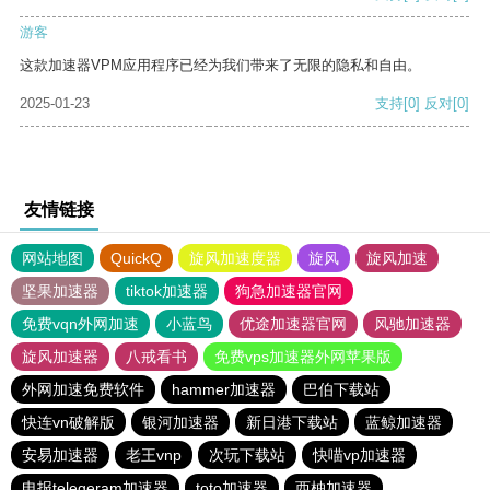
游客
这款加速器VPM应用程序已经为我们带来了无限的隐私和自由。
2025-01-23
支持
[0]
反对
[0]
友情链接
网站地图
QuickQ
旋风加速度器
旋风
旋风加速
坚果加速器
tiktok加速器
狗急加速器官网
免费vqn外网加速
小蓝鸟
优途加速器官网
风驰加速器
旋风加速器
八戒看书
免费vps加速器外网苹果版
外网加速免费软件
hammer加速器
巴伯下载站
快连vn破解版
银河加速器
新日港下载站
蓝鲸加速器
安易加速器
老王vnp
次玩下载站
快喵vp加速器
电报telegeram加速器
toto加速器
西柚加速器