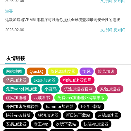
2025-02-06
支持
[0]
反对
[0]
游客
这款加速器VPM应用程序可以给你提供全球覆盖和最高安全性的连接。
2025-02-06
支持
[0]
反对
[0]
友情链接
网站地图
QuickQ
旋风加速度器
旋风
旋风加速
坚果加速器
tiktok加速器
狗急加速器官网
免费vqn外网加速
小蓝鸟
优途加速器官网
风驰加速器
旋风加速器
八戒看书
免费vps加速器外网苹果版
外网加速免费软件
hammer加速器
巴伯下载站
快连vn破解版
银河加速器
新日港下载站
蓝鲸加速器
安易加速器
老王vnp
次玩下载站
快喵vp加速器