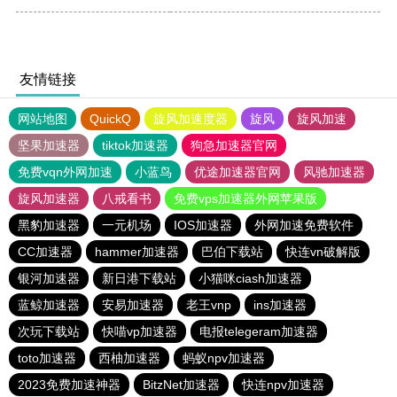
友情链接
网站地图
QuickQ
旋风加速度器
旋风
旋风加速
坚果加速器
tiktok加速器
狗急加速器官网
免费vqn外网加速
小蓝鸟
优途加速器官网
风驰加速器
旋风加速器
八戒看书
免费vps加速器外网苹果版
黑豹加速器
一元机场
IOS加速器
外网加速免费软件
CC加速器
hammer加速器
巴伯下载站
快连vn破解版
银河加速器
新日港下载站
小猫咪ciash加速器
蓝鲸加速器
安易加速器
老王vnp
ins加速器
次玩下载站
快喵vp加速器
电报telegeram加速器
toto加速器
西柚加速器
蚂蚁npv加速器
2023免费加速神器
BitzNet加速器
快连npv加速器