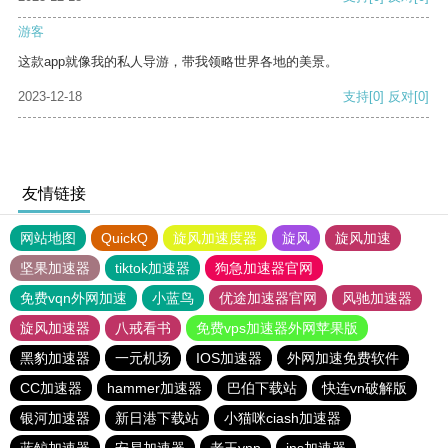
游客
这款app就像我的私人导游，带我领略世界各地的美景。
2023-12-18
支持
[0]
反对
[0]
友情链接
网站地图
QuickQ
旋风加速度器
旋风
旋风加速
坚果加速器
tiktok加速器
狗急加速器官网
免费vqn外网加速
小蓝鸟
优途加速器官网
风驰加速器
旋风加速器
八戒看书
免费vps加速器外网苹果版
黑豹加速器
一元机场
IOS加速器
外网加速免费软件
CC加速器
hammer加速器
巴伯下载站
快连vn破解版
银河加速器
新日港下载站
小猫咪ciash加速器