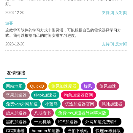
好。
2023-12-20
支持
[0]
反对
[0]
游客
这款学习软件的学习方式非常灵活，可以根据自己的需求选择学习方
式。我可以根据自己的时间安排学习进度。
2023-12-20
支持
[0]
反对
[0]
友情链接
网站地图
QuickQ
旋风加速度器
旋风
旋风加速
坚果加速器
tiktok加速器
狗急加速器官网
免费vqn外网加速
小蓝鸟
优途加速器官网
风驰加速器
旋风加速器
八戒看书
免费vps加速器外网苹果版
黑豹加速器
一元机场
IOS加速器
外网加速免费软件
CC加速器
hammer加速器
巴伯下载站
快连vn破解版