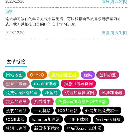
2023-12-20
支持
[0]
反对
[0]
游客
这款学习软件的学习方式非常灵活，可以根据自己的需求选择学习方
式。我可以根据自己的时间安排学习进度。
2023-12-20
支持
[0]
反对
[0]
友情链接
网站地图
QuickQ
旋风加速度器
旋风
旋风加速
坚果加速器
tiktok加速器
狗急加速器官网
免费vqn外网加速
小蓝鸟
优途加速器官网
风驰加速器
旋风加速器
八戒看书
免费vps加速器外网苹果版
黑豹加速器
一元机场
IOS加速器
外网加速免费软件
CC加速器
hammer加速器
巴伯下载站
快连vn破解版
银河加速器
新日港下载站
小猫咪ciash加速器