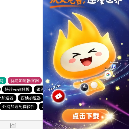
支持
[0]
反对
[0]
支持
[0]
反对
[0]
鸟
优途加速器官网
风驰加速器
旋风加速器
八戒看书
快连vn破解版
银河加速器
新日港下载站
to加速器
西柚加速器
蚂蚁npv加速器
2023免费加速神器
外网加速免费软件
油管加速器永久免费版
旋风vqn加速