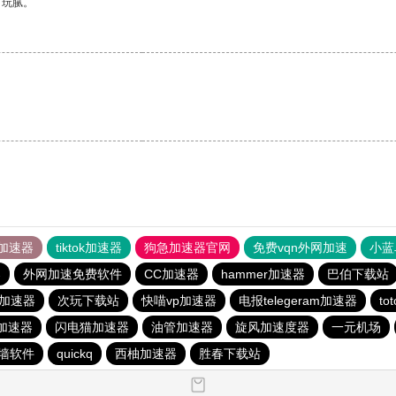
有玩腻。
加速器
tiktok加速器
狗急加速器官网
免费vqn外网加速
小蓝
器
外网加速免费软件
CC加速器
hammer加速器
巴伯下载站
s加速器
次玩下载站
快喵vp加速器
电报telegeram加速器
to
加速器
闪电猫加速器
油管加速器
旋风加速度器
一元机场
墙软件
quickq
西柚加速器
胜春下载站