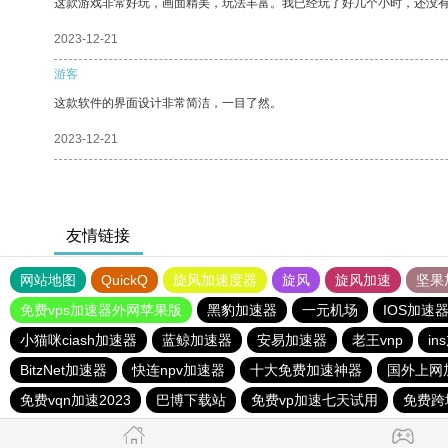
这款游戏非常好玩，画面精美，玩法丰富。我已经玩了好几个小时，还没
2023-12-21
游客
这款软件的界面设计非常简洁，一目了然。
2023-12-21
友情链接
网站地图
QuickQ
旋风加速度器
旋风
旋风加速
坚果
免费vps加速器外网苹果版
黑豹加速器
一元机场
IOS加速
小猫咪ciash加速器
蓝鲸加速器
安易加速器
老王vnp
in
BitzNet加速器
快连npv加速器
十大免费加速神器
国外上网
免费vqn加速2023
巴博下载站
免费vp加速七天试用
免费跨