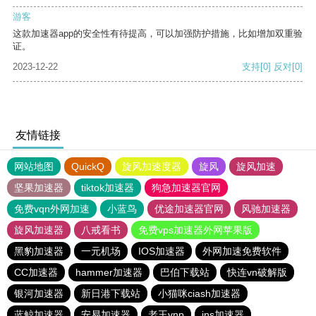
游客
这款加速器app的安全性有待提高，可以加强防护措施，比如增加双重验
证。
2023-12-22
支持
[0]
反对
[0]
友情链接
网站地图
QuickQ
旋风加速度器
旋风
旋风加速
坚果加速器
tiktok加速器
狗急加速器官网
免费vqn外网加速
小蓝鸟
优途加速器官网
风驰加速器
旋风加速器
八戒看书
免费vps加速器外网苹果版
黑豹加速器
一元机场
IOS加速器
外网加速免费软件
CC加速器
hammer加速器
巴伯下载站
快连vn破解版
银河加速器
新日港下载站
小猫咪ciash加速器
蓝鲸加速器
安易加速器
老王vnp
ins加速器