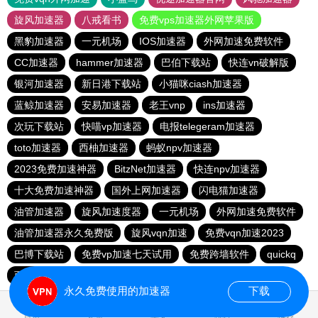
旋风加速器
八戒看书
免费vps加速器外网苹果版
黑豹加速器
一元机场
IOS加速器
外网加速免费软件
CC加速器
hammer加速器
巴伯下载站
快连vn破解版
银河加速器
新日港下载站
小猫咪ciash加速器
蓝鲸加速器
安易加速器
老王vnp
ins加速器
次玩下载站
快喵vp加速器
电报telegeram加速器
toto加速器
西柚加速器
蚂蚁npv加速器
2023免费加速神器
BitzNet加速器
快连npv加速器
十大免费加速神器
国外上网加速器
闪电猫加速器
油管加速器
旋风加速度器
一元机场
外网加速免费软件
油管加速器永久免费版
旋风vqn加速
免费vqn加速2023
巴博下载站
免费vp加速七天试用
免费跨墙软件
quickq
西柚加速器
胜春下载站
永久免费使用的加速器
下载
0.640915s
首页
安卓
苹果
排行
推荐