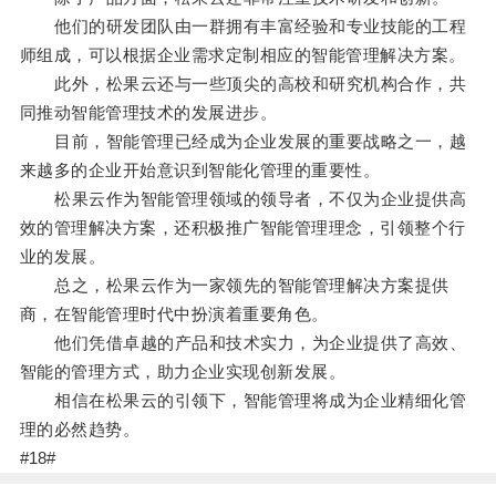
他们的研发团队由一群拥有丰富经验和专业技能的工程
师组成，可以根据企业需求定制相应的智能管理解决方案。
此外，松果云还与一些顶尖的高校和研究机构合作，共
同推动智能管理技术的发展进步。
目前，智能管理已经成为企业发展的重要战略之一，越
来越多的企业开始意识到智能化管理的重要性。
松果云作为智能管理领域的领导者，不仅为企业提供高
效的管理解决方案，还积极推广智能管理理念，引领整个行
业的发展。
总之，松果云作为一家领先的智能管理解决方案提供
商，在智能管理时代中扮演着重要角色。
他们凭借卓越的产品和技术实力，为企业提供了高效、
智能的管理方式，助力企业实现创新发展。
相信在松果云的引领下，智能管理将成为企业精细化管
理的必然趋势。
#18#