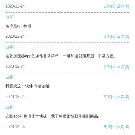
2023-12-24
支持
[0]
反对
[0]
游客
这个是app神器
2023-12-24
支持
[0]
反对
[0]
游客
这款加速器app的操作非常简单，一键加速就能开启，非常方便。
2023-12-24
支持
[0]
反对
[0]
游客
我喜欢这个软件 作者加油
2023-12-24
支持
[0]
反对
[0]
游客
这款app的物流非常快捷，我下单后很快就能收到商品。
2023-12-24
支持
[0]
反对
[0]