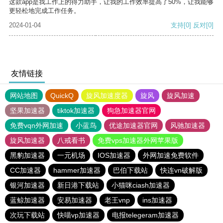
这款app是我工作上的得力助手，让我的工作效率提高了50%，让我能够
更轻松地完成工作任务。
2024-01-04
支持
[0]
反对
[0]
友情链接
网站地图
QuickQ
旋风加速度器
旋风
旋风加速
坚果加速器
tiktok加速器
狗急加速器官网
免费vqn外网加速
小蓝鸟
优途加速器官网
风驰加速器
旋风加速器
八戒看书
免费vps加速器外网苹果版
黑豹加速器
一元机场
IOS加速器
外网加速免费软件
CC加速器
hammer加速器
巴伯下载站
快连vn破解版
银河加速器
新日港下载站
小猫咪ciash加速器
蓝鲸加速器
安易加速器
老王vnp
ins加速器
次玩下载站
快喵vp加速器
电报telegeram加速器