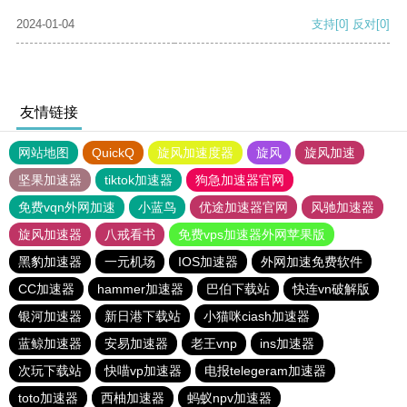
2024-01-04
支持
[0]
反对
[0]
友情链接
网站地图
QuickQ
旋风加速度器
旋风
旋风加速
坚果加速器
tiktok加速器
狗急加速器官网
免费vqn外网加速
小蓝鸟
优途加速器官网
风驰加速器
旋风加速器
八戒看书
免费vps加速器外网苹果版
黑豹加速器
一元机场
IOS加速器
外网加速免费软件
CC加速器
hammer加速器
巴伯下载站
快连vn破解版
银河加速器
新日港下载站
小猫咪ciash加速器
蓝鲸加速器
安易加速器
老王vnp
ins加速器
次玩下载站
快喵vp加速器
电报telegeram加速器
toto加速器
西柚加速器
蚂蚁npv加速器