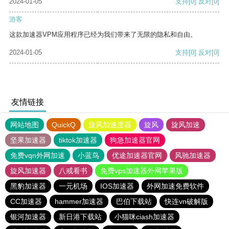
2024-01-05
支持
[0]
反对
[0]
游客
这款加速器VPM应用程序已经为我们带来了无限的隐私和自由。
2024-01-05
支持
[0]
反对
[0]
友情链接
网站地图
QuickQ
旋风加速度器
旋风
旋风加速
坚果加速器
tiktok加速器
狗急加速器官网
免费vqn外网加速
小蓝鸟
优途加速器官网
风驰加速器
旋风加速器
八戒看书
免费vps加速器外网苹果版
黑豹加速器
一元机场
IOS加速器
外网加速免费软件
CC加速器
hammer加速器
巴伯下载站
快连vn破解版
银河加速器
新日港下载站
小猫咪ciash加速器