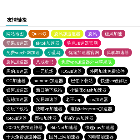
友情链接
网站地图
QuickQ
旋风加速度器
旋风
旋风加速
坚果加速器
tiktok加速器
狗急加速器官网
免费vqn外网加速
小蓝鸟
优途加速器官网
风驰加速器
旋风加速器
八戒看书
免费vps加速器外网苹果版
黑豹加速器
一元机场
IOS加速器
外网加速免费软件
CC加速器
hammer加速器
巴伯下载站
快连vn破解版
银河加速器
新日港下载站
小猫咪ciash加速器
蓝鲸加速器
安易加速器
老王vnp
ins加速器
次玩下载站
快喵vp加速器
电报telegeram加速器
toto加速器
西柚加速器
蚂蚁npv加速器
2023免费加速神器
BitzNet加速器
快连npv加速器
十大免费加速神器
国外上网加速器
闪电猫加速器