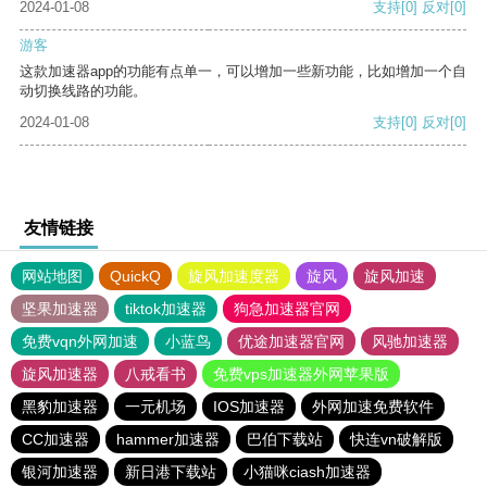
2024-01-08
支持
[0]
反对
[0]
游客
这款加速器app的功能有点单一，可以增加一些新功能，比如增加一个自
动切换线路的功能。
2024-01-08
支持
[0]
反对
[0]
友情链接
网站地图
QuickQ
旋风加速度器
旋风
旋风加速
坚果加速器
tiktok加速器
狗急加速器官网
免费vqn外网加速
小蓝鸟
优途加速器官网
风驰加速器
旋风加速器
八戒看书
免费vps加速器外网苹果版
黑豹加速器
一元机场
IOS加速器
外网加速免费软件
CC加速器
hammer加速器
巴伯下载站
快连vn破解版
银河加速器
新日港下载站
小猫咪ciash加速器