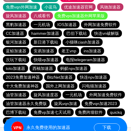
免费vqn外网加速
小蓝鸟
优途加速器官网
风驰加速器
旋风加速器
八戒看书
免费vps加速器外网苹果版
黑豹加速器
一元机场
IOS加速器
外网加速免费软件
CC加速器
hammer加速器
巴伯下载站
快连vn破解版
银河加速器
新日港下载站
小猫咪ciash加速器
蓝鲸加速器
安易加速器
老王vnp
ins加速器
次玩下载站
快喵vp加速器
电报telegeram加速器
toto加速器
西柚加速器
蚂蚁npv加速器
2023免费加速神器
BitzNet加速器
快连npv加速器
十大免费加速神器
国外上网加速器
闪电猫加速器
油管加速器
旋风加速度器
一元机场
外网加速免费软件
油管加速器永久免费版
旋风vqn加速
免费vqn加速2023
巴博下载站
免费vp加速七天试用
免费跨墙软件
quickq
西柚加速器
胜春下载站
永久免费使用的加速器
下载