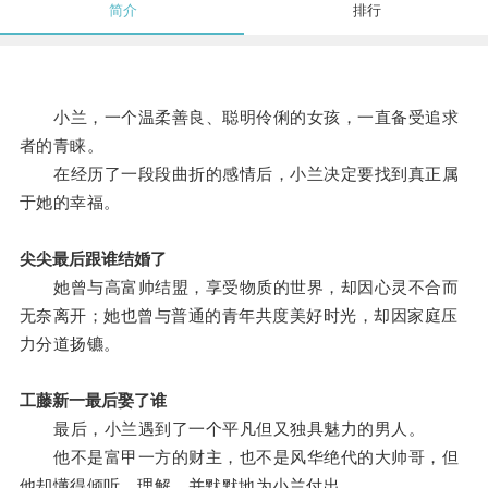
简介
排行
小兰，一个温柔善良、聪明伶俐的女孩，一直备受追求
者的青睐。
在经历了一段段曲折的感情后，小兰决定要找到真正属
于她的幸福。
尖尖最后跟谁结婚了
她曾与高富帅结盟，享受物质的世界，却因心灵不合而
无奈离开；她也曾与普通的青年共度美好时光，却因家庭压
力分道扬镳。
工藤新一最后娶了谁
最后，小兰遇到了一个平凡但又独具魅力的男人。
他不是富甲一方的财主，也不是风华绝代的大帅哥，但
他却懂得倾听、理解，并默默地为小兰付出。